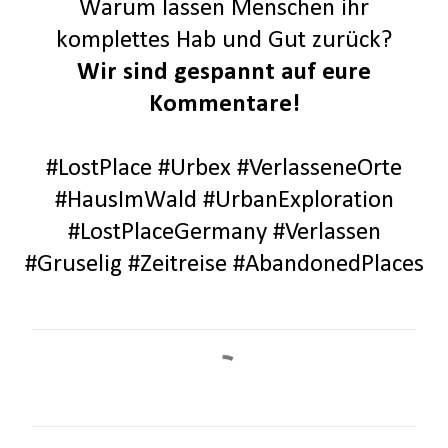
Warum lassen Menschen ihr
komplettes Hab und Gut zurück?
Wir sind gespannt auf eure
Kommentare!
#LostPlace #Urbex #VerlasseneOrte
#HausImWald #UrbanExploration
#LostPlaceGermany #Verlassen
#Gruselig #Zeitreise #AbandonedPlaces
K
o
m
m