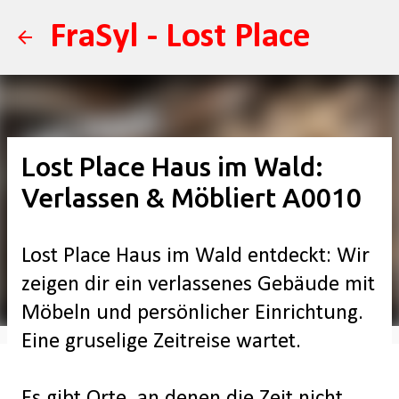
Direkt zum Hauptbereich
FraSyl - Lost Place
Lost Place Haus im Wald:
Verlassen & Möbliert A0010
Lost Place Haus im Wald entdeckt: Wir
zeigen dir ein verlassenes Gebäude mit
Möbeln und persönlicher Einrichtung.
Eine gruselige Zeitreise wartet.
Es gibt Orte, an denen die Zeit nicht