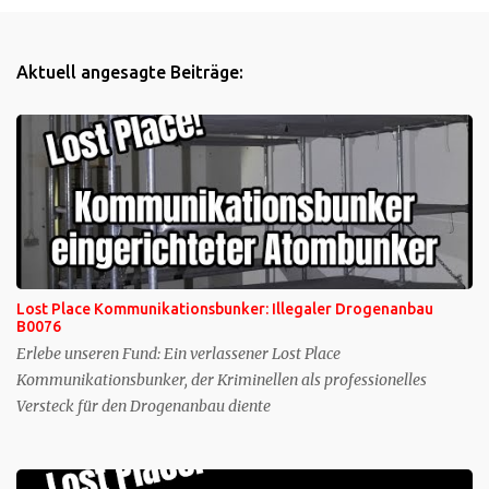
e
n
Aktuell angesagte Beiträge:
t
a
r
e
Lost Place Kommunikationsbunker: Illegaler Drogenanbau
B0076
Erlebe unseren Fund: Ein verlassener Lost Place
Kommunikationsbunker, der Kriminellen als professionelles
Versteck für den Drogenanbau diente