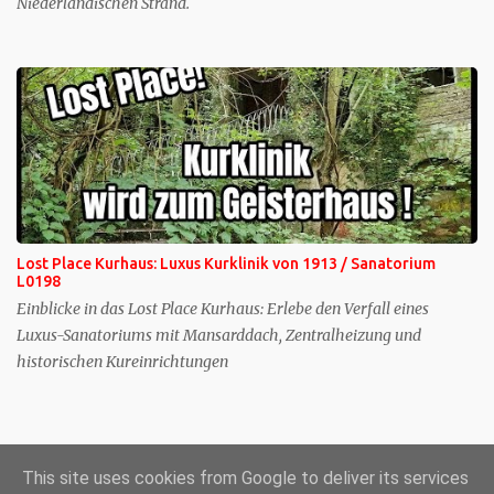
Niederländischen Strand.
Lost Place Kurhaus: Luxus Kurklinik von 1913 / Sanatorium
L0198
Einblicke in das Lost Place Kurhaus: Erlebe den Verfall eines
Luxus-Sanatoriums mit Mansarddach, Zentralheizung und
historischen Kureinrichtungen
Startseite
|
FraSyl Lost Place auf YouTube
|
Was ist FraSyl
|
Lost
Place Ausrüstung
This site uses cookies from Google to deliver its services